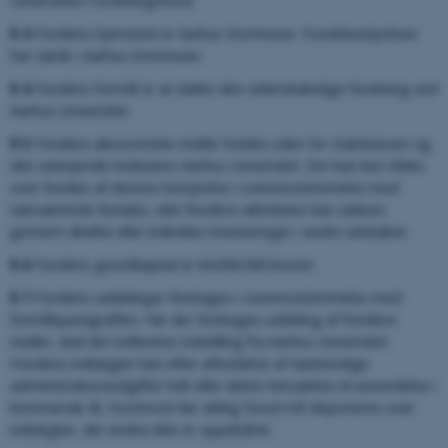
Universi­tets Forskningsfond.
§ 3
Fondens hjemsted er Aarhus Kommune. Fondsbestyrelsen
har sæde i Aarhus Kommune.
§ 4
Fondens formål er at støtte den videnskabelige forskning ved
Aarhus Universitet.
§ 5
Fondens økonomiske midler holdes uden for statskassen og
den selvejende institution Aarhus Universitet. Der kan kun rådes
over fonden af dennes bestyrelse i overensstemmelse med
nærværende fundats, idet fondens aktiviteter kan udøves
gennem direkte eller indirekte investeringer i andre selskaber.
§ 6
Fondens grundkapital er 64.000.000 kroner.
§ 7
Fondens uddelinger foretages i overensstemmelse med
formålspa­ragraffen. Før der fore­tages uddeling af fondens
midler, skal der indhentes indstilling fra Aarhus Univer­sitet.
Fondens ind­tægter kan efter af­holdelse af nød­vendige
administrationsud­gifter helt eller delvis hensættes til anvendelse i
kom­men­de år, hvorimod der aldrig forud må disponeres over
indtægter, der endnu ikke er oppebåret.