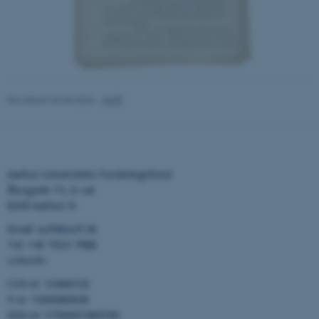
Navn
Udbyder / Domæne
be_typo_user
TYPO3 Association
.au.dk
Revideret 04.06.2026
-
AUFF
fe_typo_user
Typo3 Association
.au.dk
Aarhus Universitets Forskningsfond
Åbogade 15, 6. sal
8200 Aarhus N
Email:
auff@auff.dk
Tel: +45 7023 7988
LinkedIn
CVR-nr: 10466105
P-nr: 1000080638
ASP.NET_SessionId
Microsoft Corporation
.au.dk
EAN-nr: 5790001969189