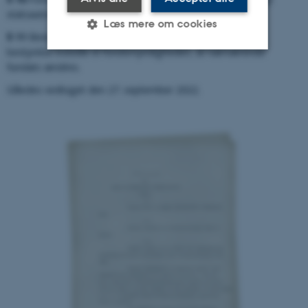
statsautoriseret revisor.
Læs mere om cookies
§ 11
Bestyrelsen kan efter høring af Aarhus Universitets
bestyrelse indstille til fonds­myndig­heden, at nærværende
fundats ændres.
Nødvendige
Statistiske
Marketing
Således vedtaget den 27. september 2022.
Funktionelle
Uklassificerede
Nødvendige cookies hjælper
med at gøre hjemmesiden
brugbar ved at aktivere
nogle grundlæggende
funktioner som navigation
mm. Hjemmesiden kan ikke
fungerer uden disse cookies.