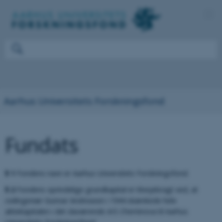
Aarhus Universitets Forskningsfond
Fundats
§ 1
Fondens navn er Aarhus Universitets Forskningsfond.
§ 2
Fondens oprindelige grundkapital er tilvejebragt ved, at
civilingeniør Gunnar Andreasen i 1944 skæn­kede hele
aktiekapitalen i det da­værende A/S Cheminova til Aarhus