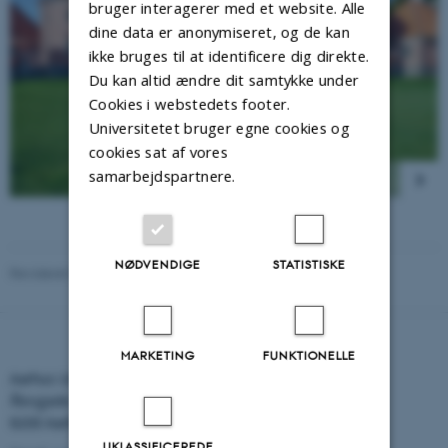
bruger interagerer med et website. Alle
dine data er anonymiseret, og de kan
ikke bruges til at identificere dig direkte.
Du kan altid ændre dit samtykke under
Cookies i webstedets footer.
Universitetet bruger egne cookies og
cookies sat af vores
samarbejdspartnere.
NØDVENDIGE
STATISTISKE
Revideret 04.06.2026
-
Jeppe Gripping Jelvin
MARKETING
FUNKTIONELLE
Aarhus Universitets Forskningsfond
Åbogade 15, 6. sal
8200 Aarhus N
UKLASSIFICEREDE