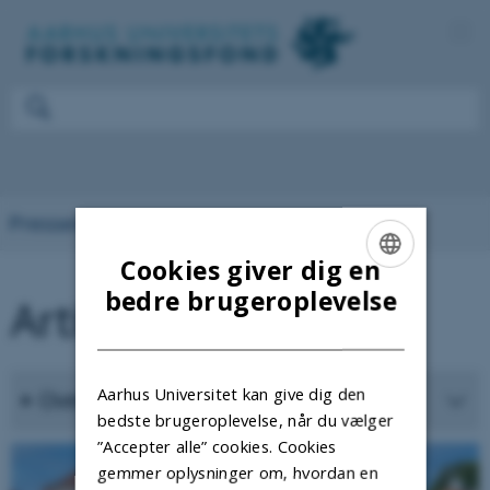
Presserum
Cookies giver dig en
ENGLISH
bedre brugeroplevelse
Artikler
DANISH
Aarhus Universitet kan give dig den
Oversigt
bedste brugeroplevelse, når du vælger
”Accepter alle” cookies. Cookies
gemmer oplysninger om, hvordan en
1
/
6