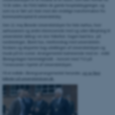
10 år siden, da FEAS købte de gamle hospitalsbygninger, og
som nu er ført ud i livet med den endelige transformation fra
kommunehospital til universitetsby.
Den 22. maj åbnede Universitetsbyen for hele Aarhus, hvor
aarhusianere og andre interesserede med og uden tilknytning til
universitetet deltog i en stor folkefest. Dagen bød bl.a. på
rundvisninger, åbent hus, miniforedrag med universitetets
forskere og eksperter bag udviklingen af Universitetsbyen og
musik på tre scener. Arrangementet kulminerede med en - indtil
åbningsdagen hemmeligholdt – koncert med TV2 på
Torvescenen i hjertet af Universitetsbyen.
Få et indblik i åbningsarrangementet herunder,
og se flere
billeder på universitetsbyen.dk