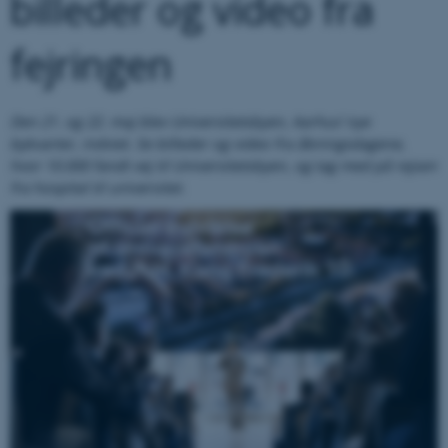
billeder og video fra
fejringen
Den 21. og 22. maj blev Universitetsbyen, Aarhus’ nye
bykvarter, indviet. Se billeder og video fra åbningsdagene,
hvor 10.000 fandt vej til Universitetsbyen, og tag med på rejsen
fra hospital til universitet.