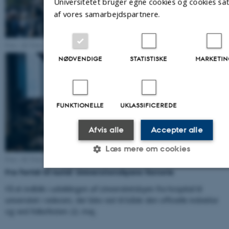
Universitetet bruger egne cookies og cookies sa
af vores samarbejdspartnere.
Foto: AU Foto.
NØDVENDIGE
STATISTISKE
MARKETI
FUNKTIONELLE
UKLASSIFICEREDE
Afvis alle
Accepter alle
Læs mere om cookies
Foto: AU Foto.
Fra fortid til nutid: Universitetsbyens historie
Nødvendige
Statistiske
Marketing
Få et indblik i udviklingen af Universitetsbyen fra hospital til
universitet i videoen, der blev vist til både den officielle indvielse
Funktionelle
Uklassificerede
og ved folkefesten 22. maj.