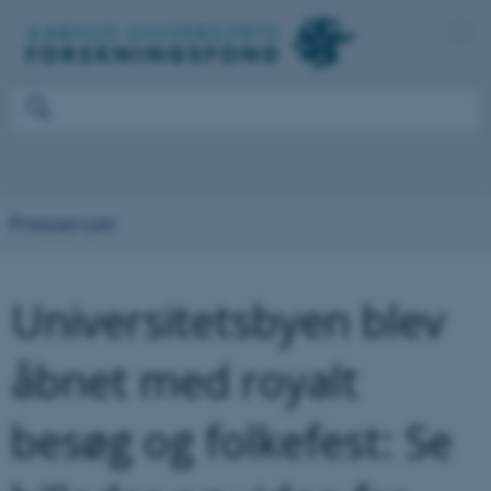
Presserum
Universitetsbyen blev
åbnet med royalt
besøg og folkefest: Se