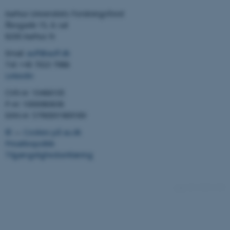
Aarhus Universitets Forskningsfond
Åbogade 15, 6. sal
8200 Aarhus N
Email:
auff@auff.dk
Tel: +45 7023 7988
LinkedIn
CVR-nr: 10466105
P-nr: 1000080638
ASP.NET_SessionId
Microsoft Corporation
.au.dk
EAN-nr: 5790001969189
©
—
Cookies på au.dk
Privatlivspolitik
Tilgængelighedserklæring
JSESSIONID
Oracle Corporation
.au.dk
14265 / i42
ARRAffinity
Microsoft Corporation
.mitstudie.au.dk