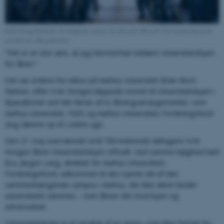
H.M. Kong Frederik 10. klippede snoren og indviede officielt Universitetsbyen for
en fuld sal i Byauditoriet.
”Det er en stor ære, at jeg hermed kan erklære Universitetsbyen
for åben.”
Det var ordene fra rektor på Aarhus Universitet Brian Bech
Nielsen, efter H.M. Kongen klippede snoren til Universitetsbyen i
Byauditoriet ved det første af to åbningsarrangementer, som
Aarhus Universitet, FEAS og Aarhus Universitets Forskningsfond
slog dørene op til i sidste uge.
Den 21. maj overværede små 700 inviterede deltagere H.M.
Kongen åbne Universitetsbyen officielt. Ved samme lejlighed bød
bl.a. Jørgen Lang, direktør for Aarhus Universitets
Forskningsfond, velkommen til den nyeste del af den
sammenhængende campus i Aarhus, der ikke alene binder
universitetet sammen – men åbner det mod byen og
erhvervslivet.
Universitetsbyen er et resultat af en vision, som blev formet for