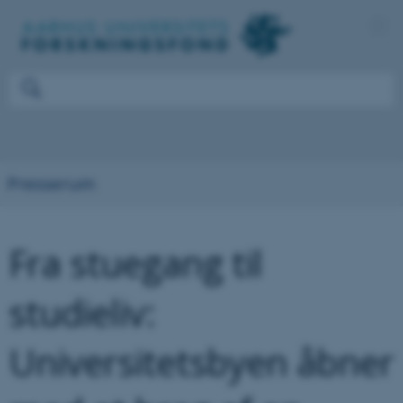
Presserum
Fra stuegang til
studieliv:
Universitetsbyen åbner