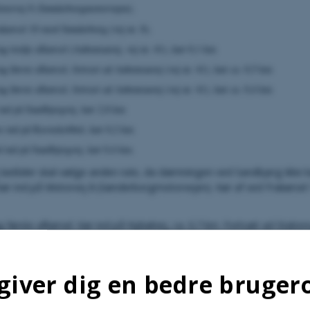
torvej 8 (Sønderborgmotorvejen).
akørsel 10 mod Sønderborg (vej nr. 8).
ag tredje afkørsel (Aabenraavej, vej nr. 41), kør 0,1 km
ag første afkørsel, fortsæt ad Aabenraavej (vej nr. 41), kør ca. 0,5 km
ag første afkørsel, fortsæt ad Aabenraavej (vej nr. 41), kør ca. 0,4 km
 ind på Sandbjergvej, kør 2,8 km
tre ind på Ravnskobbel, kør 0,2 km
d ind på Sandbjergvej, kør 0,4 km.
 lastbiler skal vælge anden rute, da dæmningen ved Sandbjerg ikke
 Kør ind på Motorvej 8 (Sønderborgmotorvejen). Kør af ved Frakørse
ag første afkørsel. Kør ind på Nybølvej, ca. 0,7 km. Fortsæt ad Stati
1,5 km. I rundkørsel tag anden afkørsel og drej umiddelbart derefter 
sæt ca. 3 km. Drej til højre ind på Sandbjergvej. Kør ca. 1,2 km.
giver dig en bedre bruger
kørsel fra Aarhus og Hamborg. Ca. 3 timers kørsel fra Københa