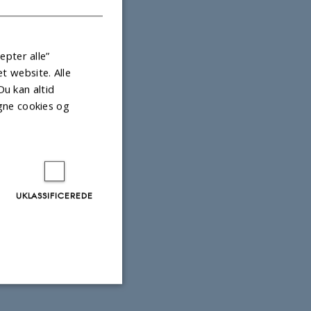
epter alle”
 website. Alle
Du kan altid
gne cookies og
UKLASSIFICEREDE
Uklassificerede