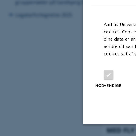
gruppemøder på Sandbjerg Gods
Legatarfortegnelse 2025
Aarhus Universi
Med bil østfr
cookies. Cooki
Drej mod Aabe
dine data er an
Tag første afk
ændre dit samt
cookies sat af
Drej til højre
Drej til vens
Fortsæt ligeu
NØDVENDIGE
MED FLY
Nødvendige