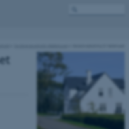
phold
Forskningsophold i Møllehuset
Kørselsvejledning til Møllehuset
et