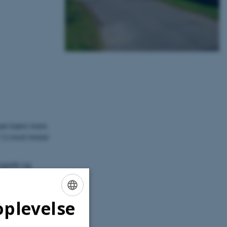
 kan bære mere
l 12 mod Vester
onsgade og
ind på
oplevelse
ENGLISH
vn.
DANISH