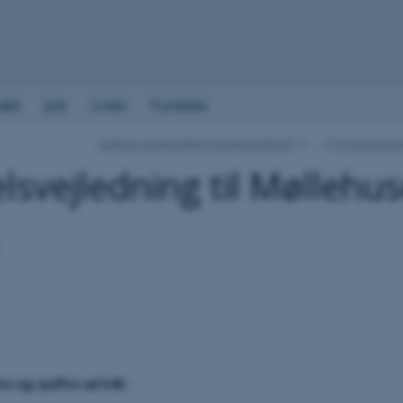
akt
Job
Links
Fundats
Aarhus Universitets Forskningsfond
…
Forskningso
lsvejledning til Møllehus
ra og sydfra ad E45: