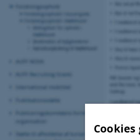
Kør ind på Mo
Forskningsophold
Kør af ved Fr
Forskningsophold i Husumgade
Forskningsophold i Møllehuset
I rundkørsel t
Betingelser for ophold i
I rundkørsel t
Møllehuset
I rundkørsel t
Beskrivelse af lejlighederne
Kørselsvejledning til Møllehuset
Drej til højre
Drej til vens
AUFF NOVA
Fortsæt ligeu
AUFF Recruiting Grants
NB: busser og
end fire tons.
International mobilitet
Sottrup.
Publikationsstøtte
I rundkørsel t
Basaavej, ca. 
Publiceringskomitéens formål og
Nydamvej. Fort
organisation
Cookies 
Støtte til afholdelse af kurser og
Ca. 2 timers 