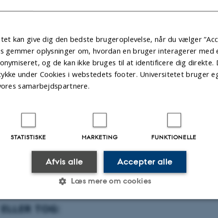
tet kan give dig den bedste brugeroplevelse, når du vælger ”Acc
a via Bøjden-Fynshav:
es gemmer oplysninger om, hvordan en bruger interagerer med et
nraa umiddelbart efter broen over Alssund (vej nr. 41).
onymiseret, og de kan ikke bruges til at identificere dig direkte. 
ørsel i rundkørslen. Fortsæt ad Aabenraavej (vej nr. 41). Kør ca. 1 km.
ykke under Cookies i webstedets footer. Universitetet bruger e
 vores samarbejdspartnere.
 ind på Sandbjergvej, kør 2,8 km
tre ind på Ravnskobbel, kør 0,2 km
d ind på Sandbjergvej, kør 0,4 km.
STATISTISKE
MARKETING
FUNKTIONELLE
Afvis alle
Accepter alle
Læs mere om cookies
 ELLER TOG:
Statistiske
Marketing
Funktionelle