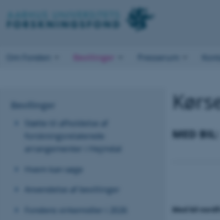
Om Fonden
Bevillinger
Presserum
Kont
Kørse
Bevillinger
Støtte til afholdelse af
MED BIL:
forskningsrelaterede
arrangementer i Hejmdal
Hvem kan søge
Anvendelse af bevillinger
Fondens virkemidler i 2026
Med bil nordf