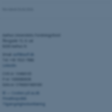
Revideret 04.06.2026
esctx
Microsoft Corporation
.login.microsoftonline.com
fpc
Microsoft Corporation
login.microsoftonline.com
Aarhus Universitets Forskningsfond
__cf_bm
Cloudflare Inc.
Åbogade 15, 6. sal
.pure.au.dk
8200 Aarhus N
Email:
auff@auff.dk
Tel: +45 7023 7988
__cf_bm
Cloudflare Inc.
LinkedIn
.linkedin.com
CVR-nr: 10466105
P-nr: 1000080638
EAN-nr: 5790001969189
__cf_bm
Cloudflare Inc.
.twitter.com
©
—
Cookies på au.dk
Privatlivspolitik
Tilgængelighedserklæring
ARRAffinitySameSite