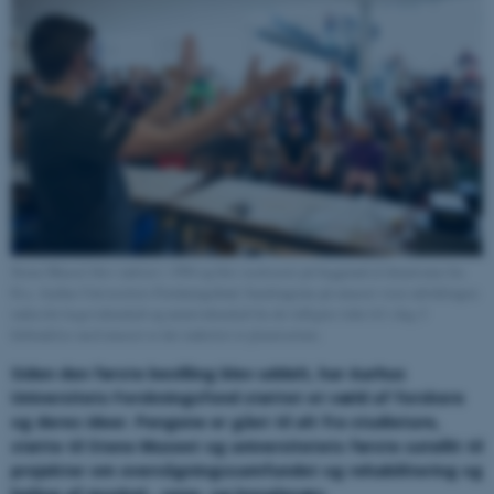
Steno Museet blev indviet i 1994 og blev realiseret på baggrund af donationer fra
bl.a. Aarhus Universitets Forskningsfond. Samlingerne på museet viser udviklingen
inden for lægevidenskab og naturvidenskab fra de tidligste tider til i dag. I
forbindelse med museet er der indrettet et planetarium.
Siden den første bevilling blev uddelt, har Aarhus
Universitets Forskningsfond støttet et væld af forskere
og deres ideer. Pengene er gået til alt fra studieture,
støtte til Steno Museet og universitetets første satellit til
projekter om overvågningssamfundet og rehabilitering og