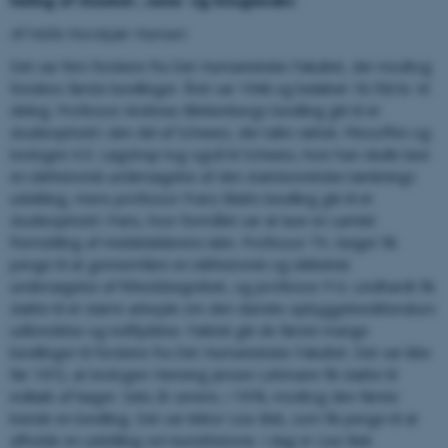
heling af muskel-, sene- og knoglevæv.
Af Helle Horskjær Hansen
Det var fem forskere fra Det Humanistiske Fakultet, der modtog
fondens første bevillinger. Året var 1946 og beløbet 18.700 kr. til
deling. Professor Andreas Blinkenbergs bevilling gik til et
studieophold i den del af Schweiz, der talte rætisk. Filosoffen og
teologen K.E. Løgstrup tog også til Schweiz, hvor han skulle lave
en idehistorisk undersøgelse af den statsteoretiske tænknings
udvikling, mens professor Franz Blatts bevilling gik til et
studieophold i Paris, hvor formålet var at lave en samlet
fremstilling af middelalderens latin. Professor Th. Geiger fik
penge til at gennemføre en idéhistorisk og idékritisk
undersøgelse af frihedsbegrebet, og professor P.G. Lindhardt fik
støtte til et større arbejde om den danske opbyggelseslitteraturs
udbredelse og indflydelse. Faktisk gik de første mange
bevillinger til forskere fra Det Humanistiske Fakultet. Det var ikke
før 1972, at teologen Henning Jensen Lehmann fik støtte til
indkøb af bøger. Seks år senere, i 1978, modtog den første
kvinde en bevilling. Det var lektor Lise Bek, som fik penge til at
afholde en udstilling om kunsthistorie. I dag er Lise Bek