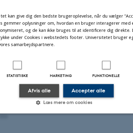
Ejendomsselskabet fiksig godt 100.000 kvadratmeter ekstra til ejend
e af grunden og de bygninger, der hører til. FEAS overtog bygningern
 FEAS Bolig P/S, der varetager hhv. byggeprojekter og boligudlejnin
tet kan give dig den bedste brugeroplevelse, når du vælger ”Acc
es gemmer oplysninger om, hvordan en bruger interagerer med et
onymiseret, og de kan ikke bruges til at identificere dig direkte. 
(formand), cand.oecon.
ykke under Cookies i webstedets footer. Universitetet bruger e
dersen, professor i Økonomi.
 vores samarbejdspartnere.
nsen, institutleder ved Odontologi og Oral Sundhed, Aarhus Universitet
rsen (eksternt medlem). Chefjurist i Grundfos Holding A/S.
ussen (eksternt medlem). Direktør for Freja Ejendomme.
 (eksternt medlem). Regionsdirektør for DS Flexhal.
STATISTISKE
MARKETING
FUNKTIONELLE
Afvis alle
Accepter alle
www.feas.dk
Læs mere om cookies
.2026
Statistiske
Marketing
Funktionelle