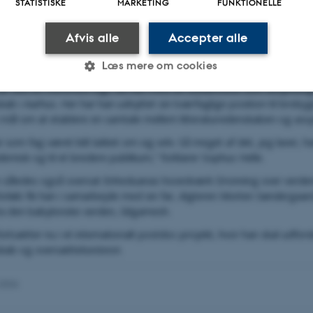
STATISTISKE
MARKETING
FUNKTIONELLE
ter.
ksempel være, at den oprindelige kultur eller kontekst, som værket ble
Afvis alle
Accepter alle
e, hvor værket kommer fra, og hvordan det kan give mening.”
Læs mere om cookies
ellem fag
ar selv en fremmed fugl, da han med sin uddannelse som assyriolog
skab i Aarhus. Her har han udnyttet sin tværfaglige position til brob
Statistiske
Marketing
Funktionelle
 mål om at etablere en samtale mellem litteraturvidenskaben og assy
ar som fag været lidt lukket om sig selv. Så meget af det, jeg laver,
demisk og til et bredere publikum,” forklarer Sophus Helle.
ies hjælper med at gøre hjemmesiden brugbar ved at 
 således også oversat Enheduanas hovedværk Dronning over verdens 
funktioner som navigation mm. Hjemmesiden kan ikke
forløb fik han i samarbejde med sin far, digteren Morten Søndergaar
ra den babylonske verden, Gilgamesh.
rtsætter nu i et internationalt postdoc-projekt, hvor han skal udforsk
nskab og oversættelsesteori.
Udbyder / Domæne
Udløb
Beskrivelse
.2026
30
Denne cookie sætt
TYPO3 Association
minutter
TYPO3, og bruges ti
.au.dk
backend-session, 