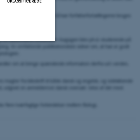
UKLASSIFICEREDE
v skrevet i, er forsvundet. Så kan forfatterfortællingerne bruges
 fra Københavns Universitet i bagagen blev ph.d.-studerende på
ygning. En omfattende publikationsliste vidner om, at han er godt
Uklassificerede
riologien.
 handler om at bringe spændende information derfra ud i verden,
aktivere nogle
magter fra kileskrift til både dansk og engelsk, og sideløbende
 fungerer uden
d, udgivet en anmelderrost dansk oversæt- telse af det mest
e flere tværfaglige forbindelser mellem filologi,
es af vores CMS-udbyder,
l at identificere en
når en backend-bruger er