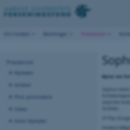
Om Fonden
Bevillinger
Presserum
Kont
Soph
Presserum
Nyheder
Myter om forf
Artikler
Sophus Helle
forfatterbegre
Ph.d.-prisvindere
assyriske kult
Video
forfatter.
Af Filip Grau
Arkiv: Nyheder
Verdens tidlig