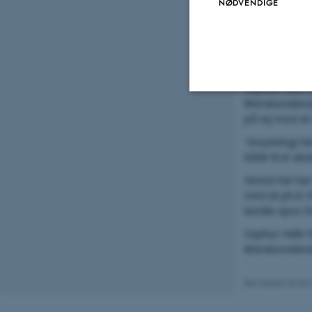
NØDVENDIGE
fremmede teks
”Det kan for e
til at forklar
Bygger bro m
Sophus Helle v
litteraturviden
Nødvendige
på vej mod sit
”Assyriologi h
både til et aka
Nødvendige cook
Senest har han
grundlæggende 
med sit ph.d.-
disse cookies.
kendte epos f
Sophus Helle fo
litteraturvide
Navn
Revideret 04.06
be_typo_user