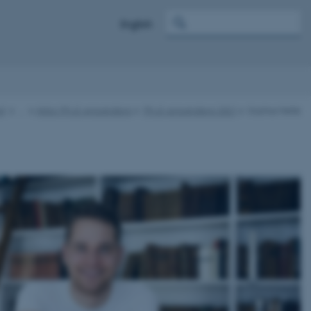
English
nd
…
Arkiv: Ph.d.-prisvindere
Ph.d.-prisvindere 2021
Sophus Helle