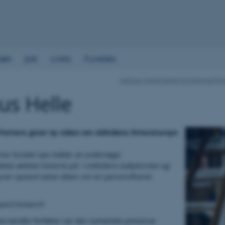
akt
Job
Links
Fundats
Aarhus Universitets Forskningsfo
us Helle
attere giver ny viden om oldtidens litteratursyn
 har
fundet
nye måder at undersøge
bets ældste historie på. I oldtidens babylonske og
urer opstod selve ideen om en personificeret
gaard Esmarch
ste kendte forfatter var den sumeriske prinsesse