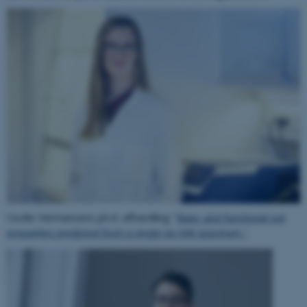
Cecilie Hermansens ph.d.-afhandling "
Basic and functional soil
properties predicted from a single vis-NIR spectrum."