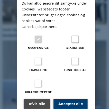
Du kan altid ændre dit samtykke under
Cookies i webstedets footer.
Universitetet bruger egne cookies og
cookies sat af vores
samarbejdspartnere.
Sarah Myginds ph.d.-afhandling
"Børnelitteratur i transmedial
bevægelse."
NØDVENDIGE
STATISTISKE
MARKETING
FUNKTIONELLE
UKLASSIFICEREDE
Afvis alle
Accepter alle