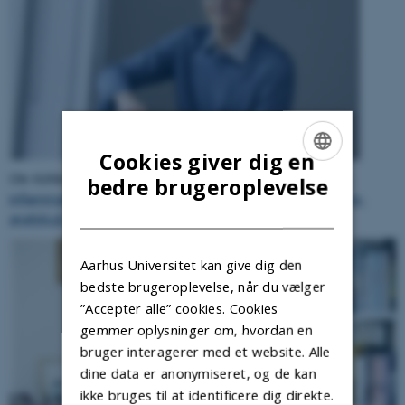
Cookies giver dig en
Ole Köhler-Forsbergs ph.d.-afhandling
"The effect of anti-
ENGLISH
bedre brugeroplevelse
inflammatory treatment in depression: Results from a meta-
DANISH
analytical and epidemiological studies."
Aarhus Universitet kan give dig den
bedste brugeroplevelse, når du vælger
”Accepter alle” cookies. Cookies
gemmer oplysninger om, hvordan en
bruger interagerer med et website. Alle
dine data er anonymiseret, og de kan
ikke bruges til at identificere dig direkte.