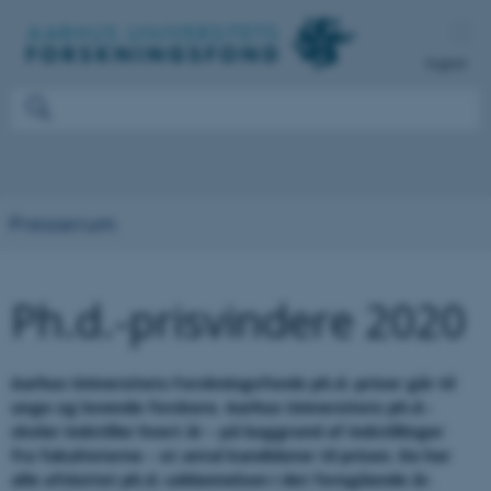
English
Presserum
Ph.d.-prisvindere 2020
Aarhus Universitets Forskningsfonds ph.d.-priser går til
unge og lovende forskere. Aarhus Universitets ph.d.-
skoler indstiller hvert år – på baggrund af indstillinger
fra fakulteterne – et antal kandidater til prisen. De har
alle afsluttet ph.d.-uddannelsen i det foregående år.