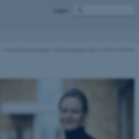
English
…
Arkiv: Ph.d.-prisvindere
Ph.d.-prisvindere 2021
Eva Rye Johansen