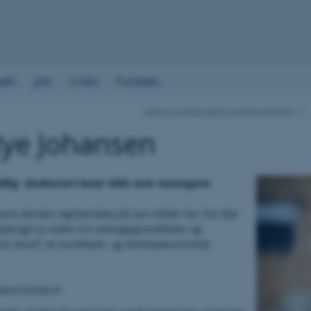
akt
Job
Links
Fundats
Aarhus Universitets Forskningsfond
Rye Johansen
idlig
skolestart
lever vildt som teenagere
ere danske registerdata på nye måder har Eva Rye
jebragt ny viden om teenagegraviditeter og
e heraf i et sundheds- og familieøkonomisk
gaard Esmarch