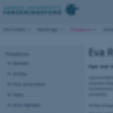
Om Fonden
Bevillinger
Presserum
Kont
Eva 
Presserum
Nyheder
Piger
med
t
Artikler
Ved at kombin
Johansen tilve
Ph.d.-prisvindere
konsekvensern
Video
perspektiv.
Arkiv: Nyheder
Af Filip Grau