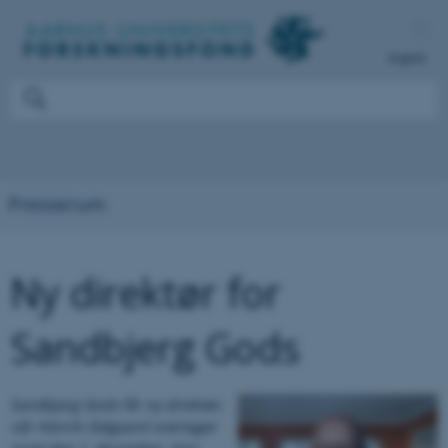
English
Presserum
Ny direktør for
Sandbjerg Gods
Sandbjerg Gods får ny direktør,
når Henrik Dalgaard overtager