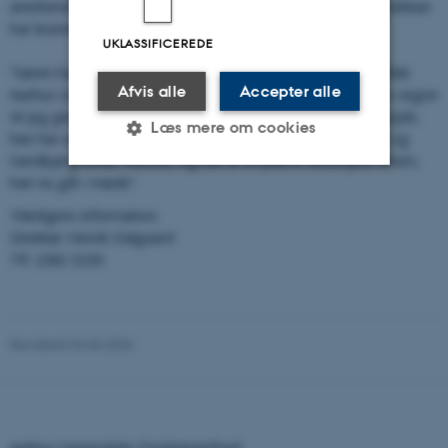
anerkendelse for den indsats, som den tidligere sundhedsdekan
har leveret igennem de seneste otte år:
UKLASSIFICEREDE
”Søren har ydet en lang og meget dedikeret indsats for både
Afvis alle
Accepter alle
Aarhus Universitet og Sandbjerg Gods, og på bestyrelsens vegne
vil jeg gerne sige en stor og velment tak for det flotte arbejde,
Læs mere om cookies
han har udført. Han har været en stor figur i universitetets og
Sandbjerg Gods' historie, og det er et yderst velfortjent otium,
han nu går i møde”.
Nødvendige
Statistiske
Marketing
Yderligere information:
Direktør Henrik Dalgaard
Funktionelle
Uklassificerede
Tlf. 2382 3230
Nødvendige cookies hjælper
Revideret 04.06.2026
med at gøre hjemmesiden
brugbar ved at aktivere
nogle grundlæggende
funktioner som navigation
mm. Hjemmesiden kan ikke
Aarhus Universitets Forskningsfond