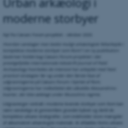
Urban arkæologi i
moderne storbyer
Nyt fra Cæsars Forum-projektet - oktober 2020:
Hvordan varetager man bedst muligt arkæologisk feltarbejde i
komplekse moderne storbyer som Rom? I en ny publikation
beskriver holdet bag Cæsars Forum-projektet i det
prestigefyldte internationale tidsskrift Journal of Field
Archaeology hvorledes de intensivt har arbejdet med ’best
practice’-strategier før og under den første fase af
udgravningerne på Cæsars Forum i hjertet af Rom.
Udgravningerne har indbefattet det såkaldte Alessandrino-
kvarter, der blev ødelagt under Mussolinis regime.
Udgravninger centralt i moderne levende storbyer som Rom kan
være vanskelige at gennemføre grundet bylivet og dertil de
komplekse urbane stratigrafier, som indeholder store mængder
af akkumuleret arkæologisk materiale. At afdække Roms urbane