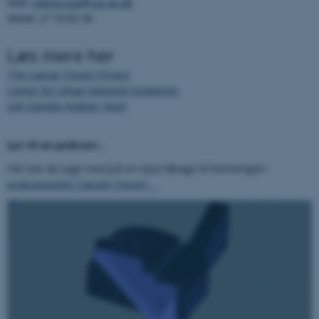
Mail:
rubina.raja@cas.au.dk
fungerer uden disse cookies.
Mobil: 27 18 83 90
Læs mere her
Navn
Udbyder / Domæne
The Caesar Forum Project
be_typo_user
Centre for Urban Network Evolutions
TYPO3 Association
.au.dk
Det Danske Institut i Rom
Lyt til en podcast...
fe_typo_user
Typo3 Association
Her kan du tage med på en rejse tilbage til Romerriget i
.au.dk
podcastserien ’Cæsars Forum’.