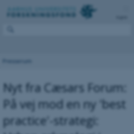
English
Presserum
Nyt fra Cæsars Forum:
På vej mod en ny 'best
practice'-strategi: