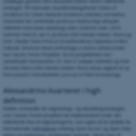
udviklinger gennem flere årtusinder kræver derfor målrettede
strategier. På Danmarks Grundforskningsfonds Centre of
Excellence for Urban Network Evolutions (UrbNet) ved Aarhus
Universitet har centerleder professor Rubina Raja arbejdet
målrettet med urban arkæologi siden centerets start i 2015.
Sammen med Dr. Jan K. Jacobsen (Det Danske Institut i Rom) og
Dott. Claudio Parisi Presicce (Sovrintendenza Capitolina ai Beni
Culturali, Direzione Musei archeologici e storico-artistici) leder
hun Cæsars Forum Projektet. De tre projektledere har i
samarbejde med postdoc Dr. Sine G. Saxkjær (UrbNet) og Dott.
Giovanni Murro (Det Danske Institut i Rom) netop udgivet en ny
’best practice’ metodeartikel i
Journal of Field Archaeology
.
Alessandrino-kvarteret i high
definition
Artiklen omhandler de udgravnings- og datadelingsstrategier,
som Cæsars Forum-projektet har implementeret under den
indledende fase af udgravningerne, som sigter på at opfylde de
internationale
FAIR-kriterier
omkring Open Access og Open Data
deling og publicering i forskningen generelt. I første fase af