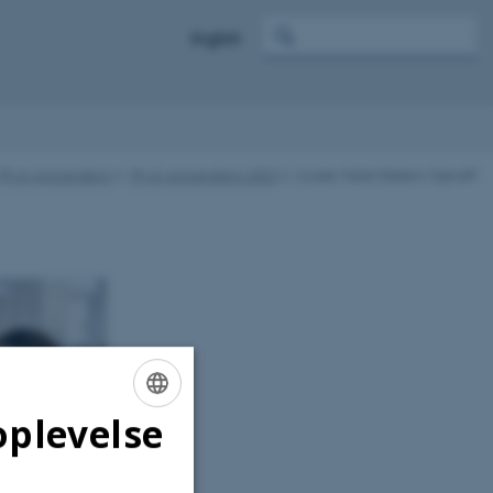
English
Ph.d.-prisvindere
Ph.d.-prisvindere 2023
Louise Marie Dalskov Kjerulff
oplevelse
ENGLISH
DANISH