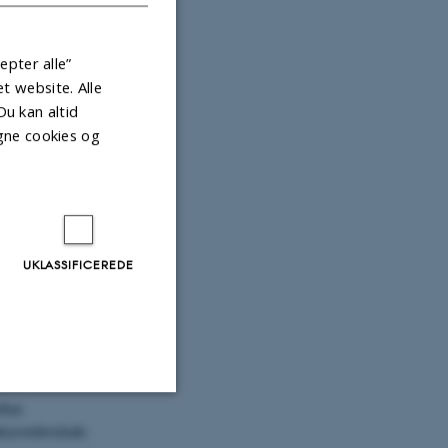
epter alle”
 website. Alle
Du kan altid
gne cookies og
UKLASSIFICEREDE
enten, og
fortæller hun.
interaktion
 interesse,
ftet
turvidenskab.
Uklassificerede