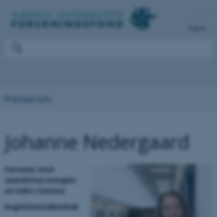
English
Presserum
Johanne Nedergaard
Personer med
anendofasi mangler
en indre stemme
Kognitionsvidenskab