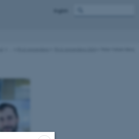
English
nd
…
Ph.d.-prisvindere
Ph.d.-prisvindere 2024
Peter Matzen Berg