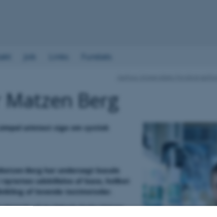
akt
Job
Links
Fundats
Aarhus Universitets Forskningsfo
r Matzen Berg
simpel urintest sige om cystisk
atzen Berg har undersøgt basale
nyrernes udskillelse af base, hvilket
udvikling af lovende testmetoder.
uderende på AU fattede Peder Matzen