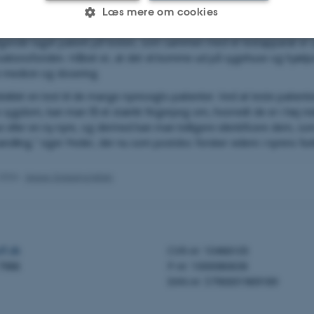
rkør for, hvor svær en grad af sygdommen man har, og hvor godt 
Læs mere om cookies
r,” forklarer Peder.
ølgende taget patent på testen, som sammen med et testapparat er 
ovationsfonden. Håbet er, at det vil komme ud på sygehuse og hjælpe 
Statistiske
Marketing
Funktionelle
e medicin og dosering.
viklet en test til de mange nyresvigts-patienter. Ved at teste patienter
 sygdom, kan man få et stærkt fingerpeg om, hvorvidt de er i høj risi
ies hjælper med at gøre hjemmesiden brugbar ved at 
se eller en ny nyre, og dermed kan man tidligere identificere dem, so
funktioner som navigation mm. Hjemmesiden kan ikke
andling,” siger Peder, der nu som postdoc forsker videre i nyrens fun
.2026
-
Jeppe Gripping Jelvin
Udbyder / Domæne
Udløb
Beskrivelse
30
Denne cookie sætt
TYPO3 Association
minutter
TYPO3, og bruges ti
.au.dk
ff.dk
CVR-nr: 10466105
backend-session, 
 7988
P-nr: 1000080638
logget ind i TYPO3 
EAN-nr: 5790001969189
30
Dette cookienavn 
Typo3 Association
minutter
webindholdsstyrin
.au.dk
generelt som en br