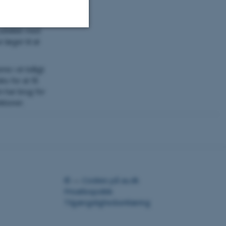
man reagerer
udviklet med
læger til at
Uklassificerede
ne i et tidligt
ko for at få
aktivere nogle
m har brug for
 fungerer uden
ktioner.
es af vores CMS-udbyder,
l at identificere en
©
—
Cookies på au.dk
når en backend-bruger er
Privatlivspolitik
eller Frontend.
Tilgængelighedserklæring
er forbundet med Typo3-
gssystemet. Det bruges
ugersessionsidentifikator