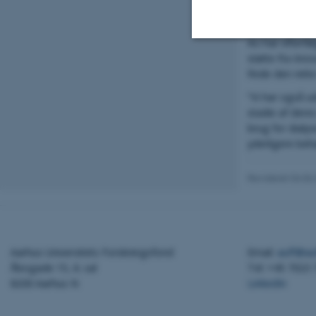
bruges som ma
på behandlinge
AU har efterf
støtte fra Inn
Nødvendige
finde den rett
”Vi har også ud
stadie af deres
Nødvendige cook
brug for dialy
grundlæggende 
yderligere beh
disse cookies.
Revideret 04.06
Navn
be_typo_user
Aarhus Universitets Forskningsfond
Email:
auff@au
Åbogade 15, 6. sal
Tel: +45 7023
8200 Aarhus N
LinkedIn
fe_typo_user