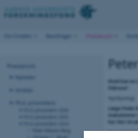
Om Fonden
Bevillinger
Presserum
Kont
Pete
Presserum
Nyheder
Hvad kan en 
fribrose?
Artikler
Nyrefysiologi
Ph.d.-prisvindere
Læge Peder M
Ph.d.-prisvindere 2026
mekanismer i 
Ph.d.-prisvindere 2025
har ført til 
Ph.d.-prisvindere 2024
Peter Matzen Berg
Som medicinst
Christian T. Elbæk