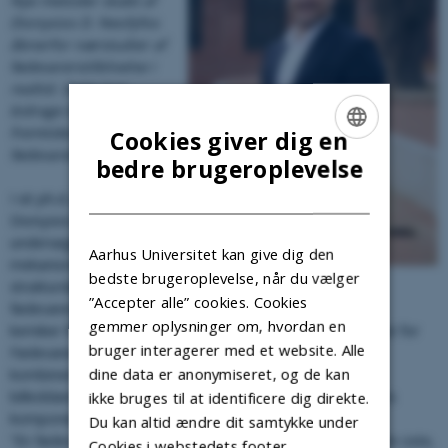
Nye metoder skabt af
Dionysios D. Neofyfos
åbnerfor nærstudier af
fødevarerstilblivelse i
realtid. Dette kan
bidrage til udvikling af
fremtidens bæredygtige
Cookies giver dig en
fødevarer.
ENGLISH
bedre brugeroplevelse
DANISH
I sit ph.d.-projekt har
Dionysios D. Neofyfos
undersøgt fundamentale
Aarhus Universitet kan give dig den
mekanismer bag
bedste brugeroplevelse, når du vælger
Foto: Anne Kring.
strukturdannelse i
”Accepter alle” cookies. Cookies
fødevarer. Han er selv
gemmer oplysninger om, hvordan en
kemiker fra universitetet i Athen, hvorfra han kom til Institut for
bruger interagerer med et website. Alle
Fødevarer i Skejby. Her anvendte han en metode, som
dine data er anonymiseret, og de kan
kombinerer mikrofluidik med avanceret spektroskopisk
billeddannelse, hvilket gør det muligt at visualisere madens
ikke bruges til at identificere dig direkte.
komponenter direkte i deres naturlige miljø.
Du kan altid ændre dit samtykke under
“En fødevare som ost er ekstremt kompleks. At vi har lækre oste,
Cookies i webstedets footer.