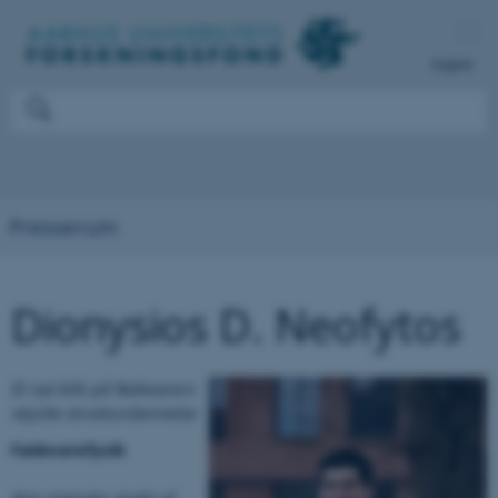
English
Presserum
Dionysios D. Neofytos
Et nyt blik på fødevarers
skjulte strukturdannelse
Fødevarefysik