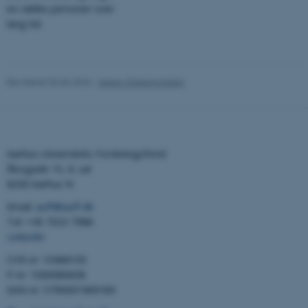
Navn
Udbyder / Domæne
en række personer over
be_typo_user
TYPO3 Association
lang tid.
.au.dk
Revideret 04.06.2026
-
Jeppe Gripping Jelvin
fe_typo_user
Typo3 Association
.au.dk
Aarhus Universitets Forskningsfond
Åbogade 15, 6. sal
8200 Aarhus N
Email:
auff@auff.dk
Tel: +45 7023 7988
LinkedIn
CVR-nr: 10466105
P-nr: 1000080638
ASP.NET_SessionId
Microsoft Corporation
EAN-nr: 5790001969189
.au.dk