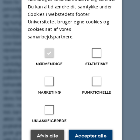
frem for
Du kan altid ændre dit samtykke under
personlighedstræk – er
Cookies i webstedets footer.
dét område, der ændrer
Universitetet bruger egne cookies og
sig hurtigst ved
cookies sat af vores
korttidspsykoterapi.
samarbejdspartnere.
Området dækker bl.a.
over blandt andet
identitetsfornemmelse
og selvforståelse, som
samtidig var vigtige
NØDVENDIGE
STATISTISKE
indikatorer for, hvilke
patienter der fik gavn af
behandling, og hvilke der
var i risiko for at afbryde
MARKETING
FUNKTIONELLE
deres forløb tidligt. Dén
viden, mener Lennart
Kiel, bør bruges mere
aktivt i klinikken. “I
UKLASSIFICEREDE
psykiatrien er man af
gode grunde ved at gå
Afvis alle
Accepter alle
væk fra det at dele