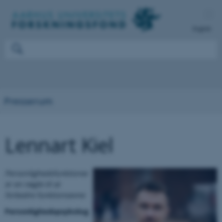
English
Presserum
Lennart Kiel
Personlighedsfunktioner
er en nøgle til at
forbedre funktionsevne
Personlighedspsykologi