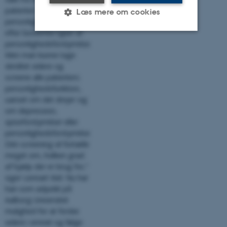
patienter med afvigende
Læs mere om cookies
personlighedstræk op
efter bestemte typer af
personlighedsforstyrrelser.
Nødvendige
Statistiske
Marketing
Men man kunne tage
skridtet videre og
Funktionelle
Uklassificerede
screene alle patienters
personlighedsfunktion,
uanset om det drejer sig
om depression,
Nødvendige cookies hjælper
spiseforstyrrelser eller
med at gøre hjemmesiden
personlighedsforstyrrelser.
brugbar ved at aktivere
Dén screening vil fortælle
nogle grundlæggende
meget om, hvilken grad
funktioner som navigation
af hjælp der er brug for,”
mm. Hjemmesiden kan ikke
siger Lennart Kiel. Nu har
fungerer uden disse cookies.
han som adjunkt på
Aalborg Universitet
mulighed for at forske
videre i emnet og følge