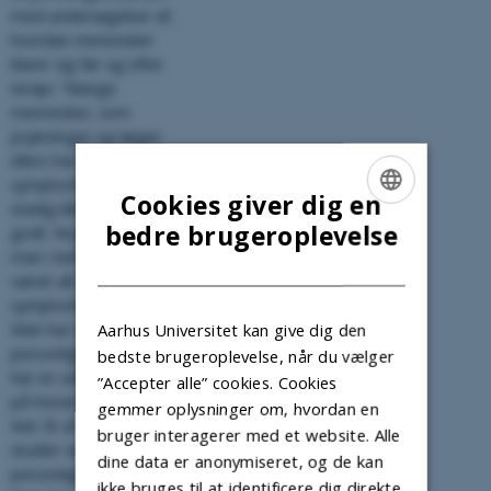
med undersøgelser af,
hvordan mennesker
klarer sig før og efter
terapi. ”Mange
mennesker, som
psykologer og læger
ellers har erklæret
symptomfri, viser sig
Cookies giver dig en
stadig ikke at fungere
ENGLISH
bedre brugeroplevelse
godt. Noget tyder på, at
man i behandlingen har
DANISH
været alt for optaget af
symptomer og adfærd.
Aarhus Universitet kan give dig den
Man har overset, at
personlighedsfunktion
bedste brugeroplevelse, når du vælger
har en selvstændig effekt
”Accepter alle” cookies. Cookies
på trivsel,” siger Lennart
gemmer oplysninger om, hvordan en
Kiel. Et af hans empiriske
bruger interagerer med et website. Alle
studier viste, at
dine data er anonymiseret, og de kan
personlighedsfunktion –
ikke bruges til at identificere dig direkte.