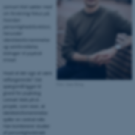
Lennart Kiel sætter med
sin forskning fokus på,
hvordan
personlighedsfunktion,
herunder
identitetsfornemmelse
og selvforståelse,
bidrager til psykisk
trivsel.
Hvad vil det sige at være
velfungerende? Det
Foto: Anne Kring.
spørgsmål ligger til
grund for psykolog
Lennart Kiels ph.d.-
projekt, som viser, at
identitetsfornemmelse
spiller en central rolle.
Han kombinerer studier
af personlighedstræk