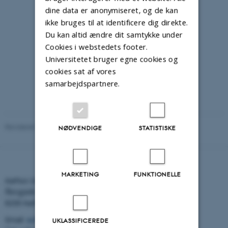
dine data er anonymiseret, og de kan
ikke bruges til at identificere dig direkte.
Du kan altid ændre dit samtykke under
Cookies i webstedets footer.
Universitetet bruger egne cookies og
cookies sat af vores
samarbejdspartnere.
Revideret 04.06.2026
-
AUFF
NØDVENDIGE
STATISTISKE
MARKETING
FUNKTIONELLE
Aarhus Universitets Forskningsfond
Åbogade 15, 6. sal
8200 Aarhus N
Email:
auff@auff.dk
UKLASSIFICEREDE