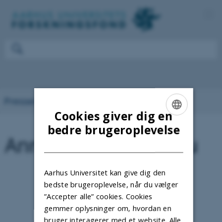
Presserum
Cookies giver dig en
ENGLISH
bedre brugeroplevelse
Anne Sophie Refskou
DANISH
Aarhus Universitet kan give dig den
bedste brugeroplevelse, når du vælger
”Accepter alle” cookies. Cookies
gemmer oplysninger om, hvordan en
bruger interagerer med et website. Alle