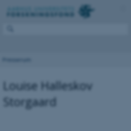
Presserum
Louise Halleskov
Storgaard