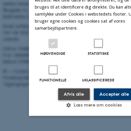
Aarhus Universitets Forskningsfond
bruges til at identificere dig direkte. Du kan al
Åbogade 15, 6. sal
samtykke under Cookies i webstedets footer. U
8200 Aarhus N
bruger egne cookies og cookies sat af vores
Email:
auff@auff.dk
samarbejdspartnere.
Tel: +45 7023 7988
LinkedIn
CVR-nr: 10466105
NØDVENDIGE
STATISTISKE
P-nr: 1000080638
EAN-nr: 5790001969189
©
—
Cookies på au.dk
Privatlivspolitik
FUNKTIONELLE
UKLASSIFICEREDE
Tilgængelighedserklæring
Afvis alle
Accepter alle
4850 / i42
Læs mere om cookies
Nødvendige
Statistiske
Marketing