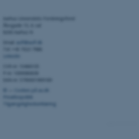
Aarhus Universitets Forskningsfond
Åbogade 15, 6. sal
8200 Aarhus N
Email:
auff@auff.dk
Tel: +45 7023 7988
LinkedIn
CVR-nr: 10466105
P-nr: 1000080638
EAN-nr: 5790001969189
©
—
Cookies på au.dk
Privatlivspolitik
Tilgængelighedserklæring
9745 / i42