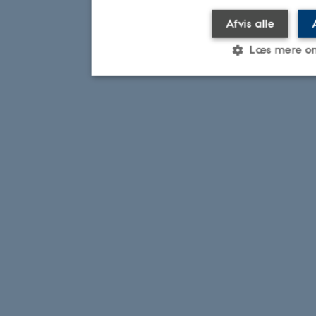
Afvis alle
Læs mere o
Nødvendige
Statistiske
Marketi
Nødvendige cookies hjælper med
ved at aktivere nogle grundlægg
navigation mm. Hjemmesiden kan 
cookies.
Navn
Udbyder / Dom
be_typo_user
TYPO3 Associat
.au.dk