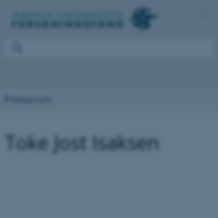
Presserum
Toke Jost Isaksen