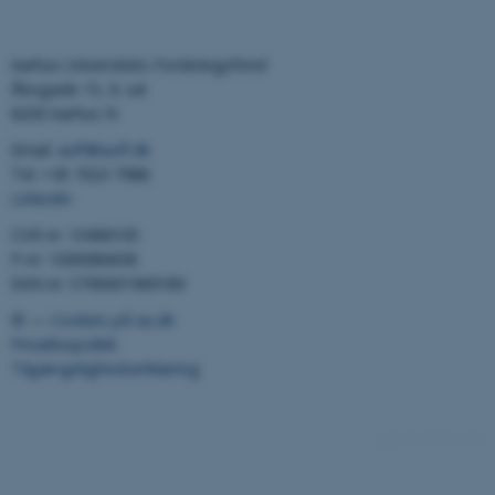
Aarhus Universitets Forskningsfond
Åbogade 15, 6. sal
8200 Aarhus N
Email:
auff@auff.dk
Tel: +45 7023 7988
LinkedIn
CVR-nr: 10466105
P-nr: 1000080638
EAN-nr: 5790001969189
©
—
Cookies på au.dk
Privatlivspolitik
Tilgængelighedserklæring
10831 / i42