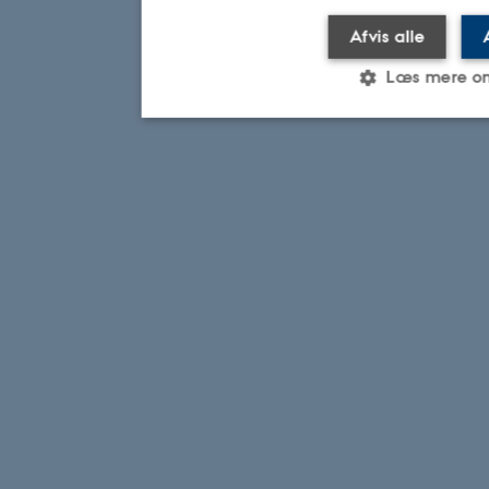
Afvis alle
Læs mere o
Nødvendige
Statistiske
Marketi
Nødvendige cookies hjælper med
ved at aktivere nogle grundlægg
navigation mm. Hjemmesiden kan 
cookies.
Navn
Udbyder / Dom
be_typo_user
TYPO3 Associat
.au.dk