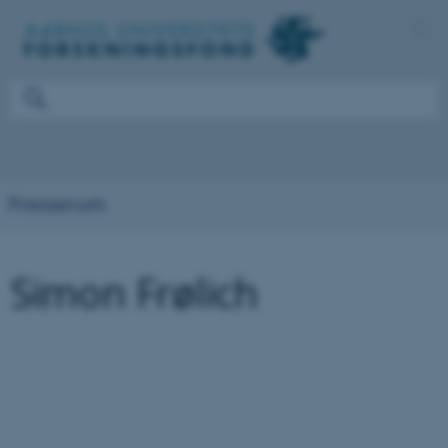
Presserum
Simon Frølich