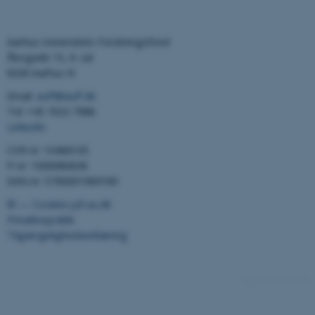
Aarhus Universitets Forskningsfond
Åbogade 15, 6. sal
8200 Aarhus N
Email:
auff@auff.dk
Tel: +45 7023 7988
LinkedIn
CVR-nr: 10466105
P-nr: 1000080638
EAN-nr: 5790001969189
©
—
Cookies på au.dk
Privatlivspolitik
Tilgængelighedserklæring
5937 / i42