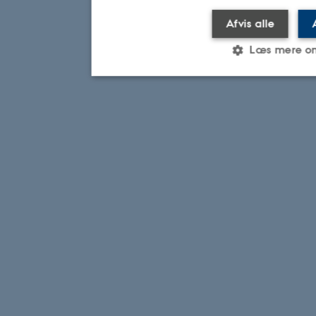
Afvis alle
Læs mere o
Nødvendige
Statistiske
Marketi
Nødvendige cookies hjælper med
ved at aktivere nogle grundlægg
navigation mm. Hjemmesiden kan 
cookies.
Navn
Udbyder / Dom
be_typo_user
TYPO3 Associat
.au.dk