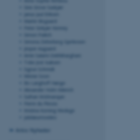
Anne Sophie Refskou
Sine Grove Saxkjær
Janus Juul Eriksen
Martin Bisgaard
Nødvendige cook
Peter Sinkjær Kenney
grundlæggende 
Simon Frølich
disse cookies.
Simona Zetterberg Gjerlevsen
Jesper Aagaard
Amin Salami Dekhkharghani
Toke Jost Isaksen
Navn
Sigrun Schmidt
be_typo_user
Winnie Soon
Bo Langhoff Hønge
Alexander Holm Kiilerich
fe_typo_user
Suthan Krishnarajan
Pierre du Plessis
Kristina Korning Wedege
Jubilæumsvideo
Arkiv: Nyheder