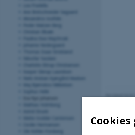
Lea Pradella
Ane Bretschneider Søgaard
Alexandros Iosifidis
Peder Matzen Berg
Christian Elbæk
Paulina Ewa Majchrzak
Johanne Nedergaard
Thomas Daae Stridsland
Niloofar Yazdani
Charlotte Ettrup Christiansen
Kasper Glerup Lauridsen
Niels Kristian Kjærgård Madsen
Maj Bjørnskov Mikkelsen
Sophus Helle
Revideret 04.06
Eva Rye Johansen
Mathias Holmberg
Astrid Strunk
Cookies 
Mette Vodder Carstensen
Cecilie Hermansen
Ole Köhler-Forsberg