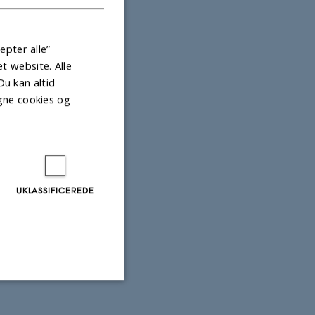
epter alle”
 website. Alle
Du kan altid
gne cookies og
UKLASSIFICEREDE
Uklassificerede