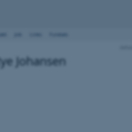
akt
Job
Links
Fundats
Aarhus
Rye Johansen