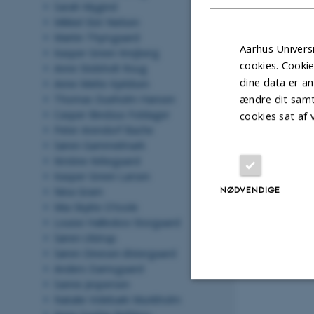
Sarah Mygind
Mikkel Slot Nielsen
Martin Thyrsgaard
Aarhus Universi
Kasper Green Krejberg
cookies. Cooki
Anne Stidsholt Roug
dine data er an
Anne Mette Kjeldsen
ændre dit samt
Thomas Dueholm Hansen
Casper Bindzus Foldager
cookies sat af
Peter Arendorf Bache
Søren Gammelmark
Kirstine Kirkegaard
Kasper Green Larsen
NØDVENDIGE
Nina Gram
Mia Skytte O'toole
Louise Halleskov Storgaard
Søren Ulstrup
Søren Dinesen Østergaard
Anders Damsgaard
Sanne Jespersen
Natalie Videbæk Munkholm
Nødvendige