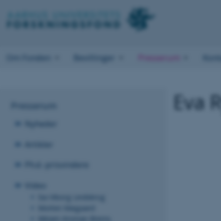
Om Fonden
Bevillinger
Presserum
Kont
Eva 
Presserum
Nyheder
Artikler
Ph.d.-prisvindere
Video
Sia Viborg Lindskrog
Morten Maigaard
Miriam Kroman Brems