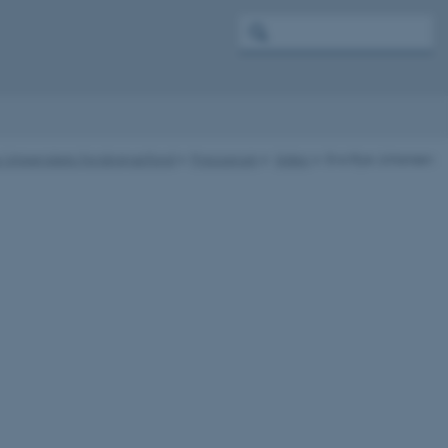
 Universitets Forskningsfond
Presserum
Video
Eva Rye Johansen