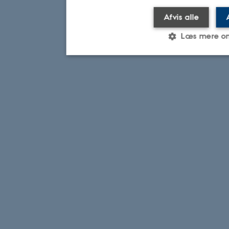
Afvis alle
Læs mere o
Nødvendige
Statistiske
Marketi
Nødvendige cookies hjælper med
ved at aktivere nogle grundlægg
navigation mm. Hjemmesiden kan 
cookies.
Navn
Udbyder / Dom
be_typo_user
TYPO3 Associat
.au.dk