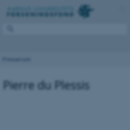
Presserum
Pierre du Plessis