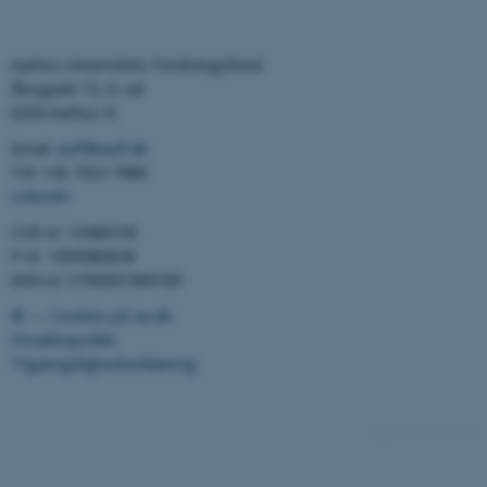
Aarhus Universitets Forskningsfond
Åbogade 15, 6. sal
8200 Aarhus N
Email:
auff@auff.dk
Tel: +45 7023 7988
LinkedIn
CVR-nr: 10466105
P-nr: 1000080638
EAN-nr: 5790001969189
©
—
Cookies på au.dk
Privatlivspolitik
Tilgængelighedserklæring
10148 / i42