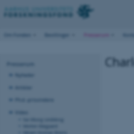
Om Fonden
Bevillinger
Presserum
Kont
Charl
Presserum
Nyheder
Artikler
Ph.d.-prisvindere
Video
Sia Viborg Lindskrog
Morten Maigaard
Miriam Kroman Brems