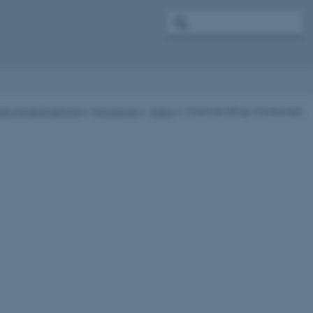
tets Forskningsfond
Presserum
Video
Charlotte Ettrup Christiansen