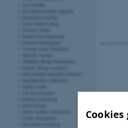
Lea Pradella
Ane Bretschneider Søgaard
Alexandros Iosifidis
Peder Matzen Berg
Christian Elbæk
Paulina Ewa Majchrzak
Johanne Nedergaard
Revideret 04.06
Thomas Daae Stridsland
Niloofar Yazdani
Charlotte Ettrup Christiansen
Kasper Glerup Lauridsen
Niels Kristian Kjærgård Madsen
Maj Bjørnskov Mikkelsen
Sophus Helle
Eva Rye Johansen
Mathias Holmberg
Astrid Strunk
Cookies 
Mette Vodder Carstensen
Cecilie Hermansen
Ole Köhler-Forsberg