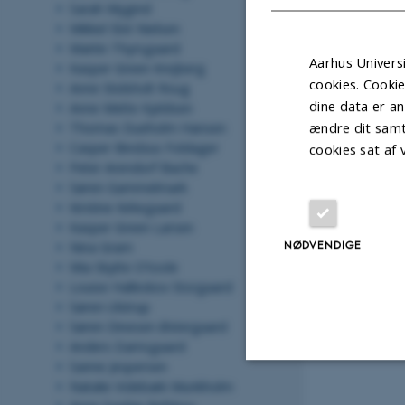
Sarah Mygind
Mikkel Slot Nielsen
Martin Thyrsgaard
Aarhus Universi
Kasper Green Krejberg
cookies. Cooki
Anne Stidsholt Roug
dine data er an
Anne Mette Kjeldsen
ændre dit samt
Thomas Dueholm Hansen
Casper Bindzus Foldager
cookies sat af
Peter Arendorf Bache
Søren Gammelmark
Kirstine Kirkegaard
Kasper Green Larsen
NØDVENDIGE
Nina Gram
Mia Skytte O'toole
Louise Halleskov Storgaard
Søren Ulstrup
Søren Dinesen Østergaard
Anders Damsgaard
Sanne Jespersen
Natalie Videbæk Munkholm
Nødvendige