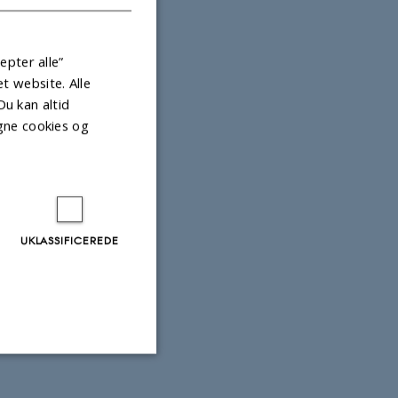
epter alle”
 website. Alle
Du kan altid
gne cookies og
UKLASSIFICEREDE
Uklassificerede