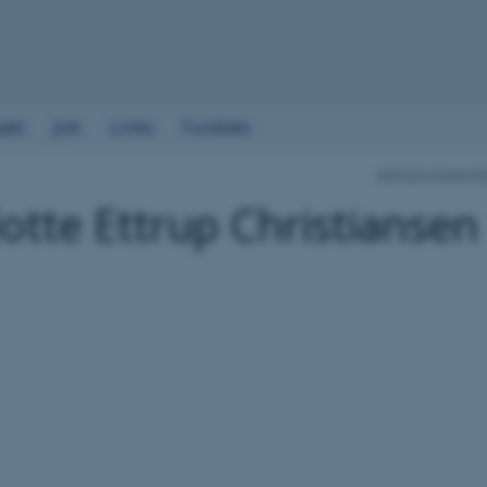
akt
Job
Links
Fundats
Aarhus Universi
otte Ettrup Christiansen