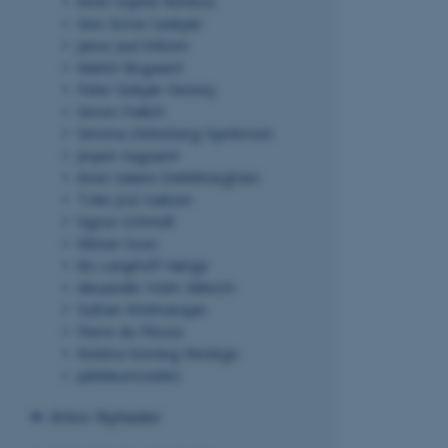
Anne Sophie Refskou
Sine Grove Saxkjær
Janus Juul Eriksen
Martin Bisgaard
Nødvendige cook
Peter Sinkjær Kenney
grundlæggende 
Simon Frølich
disse cookies.
Simona Zetterberg Gjerlevsen
Jesper Aagaard
Amin Salami Dekhkharghani
Toke Jost Isaksen
Navn
Sigrun Schmidt
be_typo_user
Winnie Soon
Bo Langhoff Hønge
Alexander Holm Kiilerich
fe_typo_user
Suthan Krishnarajan
Pierre du Plessis
Kristina Korning Wedege
Jubilæumsvideo
Arkiv: Nyheder