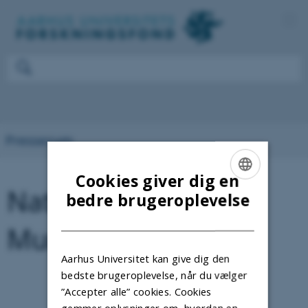
Presserum
Cookies giver dig en
Natalie Videbæk
ENGLISH
bedre brugeroplevelse
DANISH
Munkholm
Aarhus Universitet kan give dig den
bedste brugeroplevelse, når du vælger
”Accepter alle” cookies. Cookies
gemmer oplysninger om, hvordan en