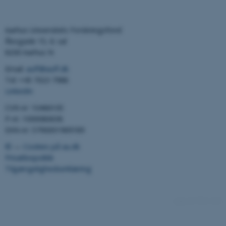
Aarhus Universitets Forskningsfond
Åbogade 15, 6. sal
8200 Aarhus N
Email:
auff@auff.dk
Tel: +45 7023 7988
LinkedIn
CVR-nr: 10466105
P-nr: 1000080638
EAN-nr: 5790001969189
©
—
Cookies på au.dk
Privatlivspolitik
Tilgængelighedserklæring
9746 / i42