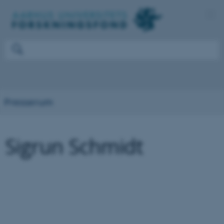
Presserum
Sigrun Schmidt