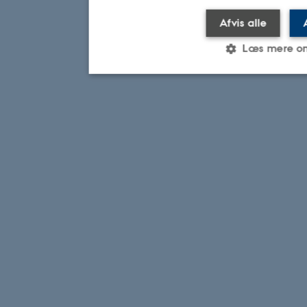
Afvis alle
Læs mere o
Nødvendige
Statistiske
Marketi
Nødvendige cookies hjælper med
ved at aktivere nogle grundlægg
navigation mm. Hjemmesiden kan 
cookies.
Navn
Udbyder / Dom
be_typo_user
TYPO3 Associat
.au.dk